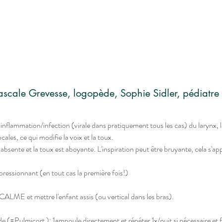
Pascale Grevesse, logopède, Sophie Sidler, pédiatre
 inflammation/infection (virale dans pratiquement tous les cas) du larynx, l
ales, ce qui modifie la voix et la toux. 
absente et la toux est aboyante. L'inspiration peut être bruyante, cela s'appe
pressionnant (en tout cas la première fois!)
 
LME et mettre l'enfant assis (ou vertical dans les bras).
 (=Pulmicort ): 1ampoule directement et répéter 1x/nuit si nécessaire et fa