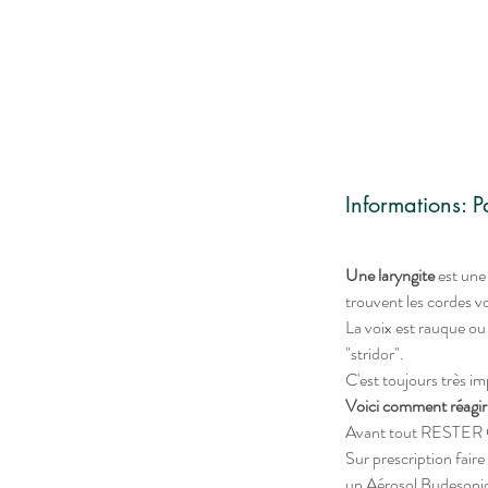
Informations: 
Une laryngite
 est une
trouvent les cordes voc
La voix est rauque ou 
"stridor".
C'est toujours très im
Voici comment réagir 
Avant tout RESTER CA
Sur prescription faire 
un Aérosol Budesonide