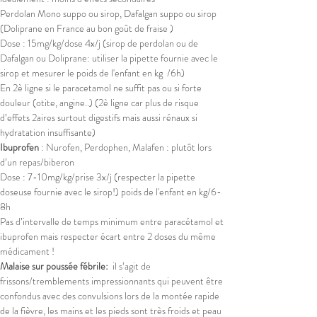
Perdolan Mono suppo ou sirop, Dafalgan suppo ou sirop 
(Doliprane en France au bon goût de fraise )
Dose : 15mg/kg/dose 4x/j (sirop de perdolan ou de 
Dafalgan ou Doliprane: utiliser la pipette fournie avec le 
sirop et mesurer le poids de l'enfant en kg  /6h)
En 2è ligne si le paracetamol ne suffit pas ou si forte 
douleur (otite, angine..) (2è ligne car plus de risque 
d’effets 2aires surtout digestifs mais aussi rénaux si 
hydratation insuffisante)
Ibuprofen
 : Nurofen, Perdophen, Malafen : plutôt lors 
d’un repas/biberon 
Dose : 7-10mg/kg/prise 3x/j (respecter la pipette 
doseuse fournie avec le sirop!) poids de l'enfant en kg/6-
8h
Pas d’intervalle de temps minimum entre paracétamol et 
ibuprofen mais respecter écart entre 2 doses du même 
médicament !
Malaise sur poussée fébrile: 
 il s’agit de 
frissons/tremblements impressionnants qui peuvent être 
confondus avec des convulsions lors de la montée rapide 
de la fièvre, les mains et les pieds sont très froids et peau 