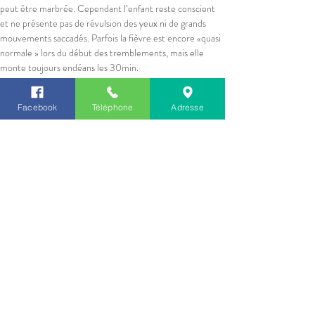
peut être marbrée. Cependant l’enfant reste conscient 
et ne présente pas de révulsion des yeux ni de grands 
mouvements saccadés. Parfois la fièvre est encore «quasi 
normale » lors du début des tremblements, mais elle 
monte toujours endéans les 30min.
L’enfant récupère tout à fait en qq minutes, vous pouvez 
lui administrer du paracétamol. Ce ne sont PAS des 
Facebook
Téléphone
Adresse
convulsions !
Faut-il traiter la fièvre ? 
: la fièvre est à priori un 
mécanisme de défense de l’organisme pour combattre 
une infection, on peut parfois la respecter si l’enfant la 
supporte bien. Cependant chez les jeunes enfants la 
possibilité des convulsions fébriles impose de contrôler et 
de traiter la fièvre (rafraichir et/ou médicaments). Par 
ailleurs outre la fièvre, lors d’une infection, l’enfant peut 
aussi être inconfortable ou avoir mal (à la tête, aux 
muscles…) , moins bien s'alimenter et dans ce cas on peut 
aussi traiter la douleur et l’inconfort.
Previous
Next