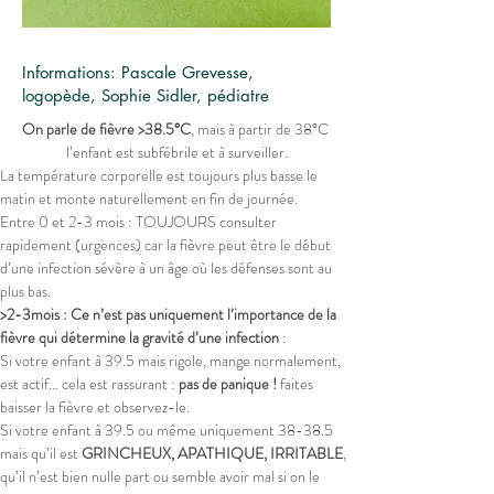
Informations: Pascale Grevesse,
logopède, Sophie Sidler, pédiatre
On parle de fièvre >38.5°C
, mais à partir de 38°C 
l’enfant est subfébrile et à surveiller.
La température corporelle est toujours plus basse le 
matin et monte naturellement en fin de journée.
Entre 0 et 2-3 mois : TOUJOURS consulter 
rapidement (urgences) car la fièvre peut être le début 
d’une infection sévère à un âge où les défenses sont au 
plus bas.
>2-3mois : Ce n’est pas uniquement l’importance de la 
fièvre qui détermine la gravité d’une infection
 :
Si votre enfant à 39.5 mais rigole, mange normalement, 
est actif… cela est rassurant : 
pas de panique !
 faites 
baisser la fièvre et observez-le.
Si votre enfant à 39.5 ou même uniquement 38-38.5 
mais qu’il est
 GRINCHEUX, APATHIQUE, IRRITABLE
, 
qu’il n’est bien nulle part ou semble avoir mal si on le 