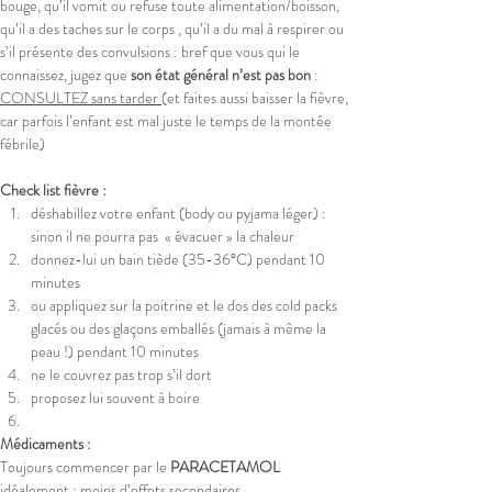
bouge, qu’il vomit ou refuse toute alimentation/boisson, 
qu’il a des taches sur le corps , qu’il a du mal à respirer ou 
s’il présente des convulsions : bref que vous qui le 
connaissez, jugez que 
son état général n’est pas bon
 : 
CONSULTEZ sans tarder 
(et faites aussi baisser la fièvre, 
car parfois l’enfant est mal juste le temps de la montée 
fébrile)
Check list fièvre :
déshabillez votre enfant (body ou pyjama léger) : 
sinon il ne pourra pas  « évacuer » la chaleur
donnez-lui un bain tiède (35-36°C) pendant 10 
minutes
ou appliquez sur la poitrine et le dos des cold packs 
glacés ou des glaçons emballés (jamais à même la 
peau !) pendant 10 minutes
ne le couvrez pas trop s’il dort
proposez lui souvent à boire
Médicaments :
Toujours commencer par le 
PARACETAMOL
idéalement : moins d’effets secondaires