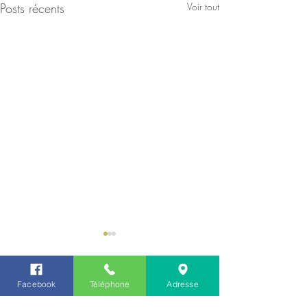
Posts récents
Voir tout
Facebook
Téléphone
Adresse
1 commentaire