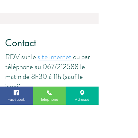
Contact
RDV sur le
site internet
ou par
téléphone au 067/212588 le
matin de 8h30 à 11h (sauf le
jeudi)
email:
elodie.modaffari@outlo
Facebook
Téléphone
Adresse
ok.be
Horaire
Tous les jours, sauf le lundi après-