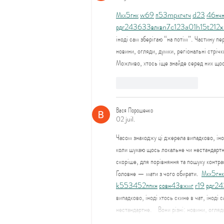
М
к
х
5
г
нк
w69
п
53
mp
кг
чг
ч
d23
46
н
ч
рд
r24
36
33
вл
кв
n7
c123
a01
h15
t21
2x
іноді сам зберігаю “на потім”. Частину пе
новини, огляди, думки, регіональні стрічк
Можливо, хтось іще знайде серед них щос
J'aime
Répondre
Вася Порошенко
02 juil.
Часом знаходжу ці джерела випадково, інод
коли шукаю щось локальне чи нестандартне.
скоріше, для порівняння та пошуку контра
Головне — мати з чого обирати.  
М
к
х
5
г
нк
k55
34
52
пп
кн
с
о
вн
43
вж
мг
r19
рд
r24
випадково, іноді хтось скине в чат, інод
нестандартне.    Вони різні: новини, огля