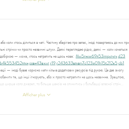
бо коли хтось ділиться в чаті. Частину зберігаю про запас, іноді повертаюсь до них при
льні стрічки чи просто незвичні штуки. Деякі переглядаю рідко, деякі — коли хочеться 
 добіркою — може, хтось натрапить на щось нове:  
М
к
х
5
г
нк
w69
п
53
mp
кг
чг
ч
d23
b4
k55
34
52
пп
кн
с
о
вн
43
вж
мг
r19
r24
36
33
вл
кв
n7
c123
a01
h15
t21
2x5
cb1
ації — іноді буває корисно мати кілька додаткових ресурсів під рукою. Це дає змогу 
побачити те, що інші ігнорують, або ж просто натрапити на щось незвичне. Зрештою, 
і що ширше коло джерел, то більше шансів не опинитись у бульбашці власної стріч…
Afficher plus