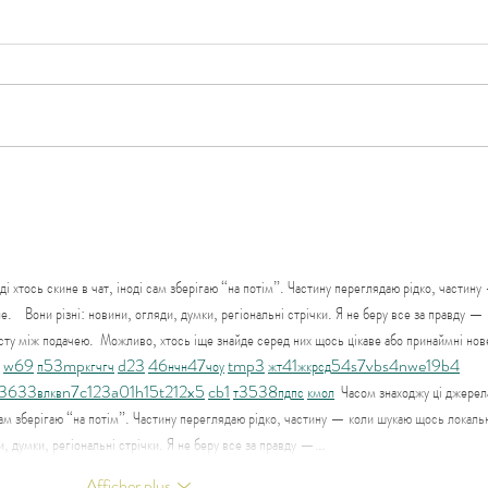
Urge
Conférence gratuite sur le
sommeil des petits
і хтось скине в чат, іноді сам зберігаю “на потім”. Частину переглядаю рідко, частину
    Вони різні: новини, огляди, думки, регіональні стрічки. Я не беру все за правду — 
сту між подачею.  Можливо, хтось іще знайде серед них щось цікаве або принаймні нов
w69
п
53
mp
кг
чг
ч
d23
46
н
чн
47
чо
у
tmp3
жт
41
ж
кр
сд
54
s7
vb
s4
nw
e19
b4
36
33
вл
кв
n7
c123
a01
h15
t21
2x5
cb1
т
35
38
пд
пс
км
ол
  Часом знаходжу ці джерел
і сам зберігаю “на потім”. Частину переглядаю рідко, частину — коли шукаю щось локаль
ди, думки, регіональні стрічки. Я не беру все за правду —…
Afficher plus