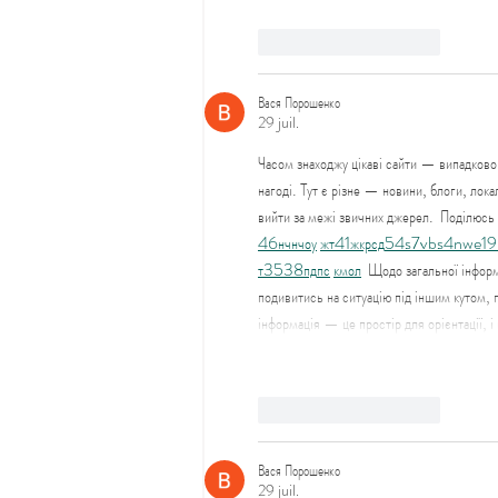
J'aime
Répondre
Вася Порошенко
29 juil.
Часом знаходжу цікаві сайти — випадково а
нагоді. Тут є різне — новини, блоги, лока
вийти за межі звичних джерел.  Поділюсь
46
н
чн
чо
у
жт
41
ж
кр
сд
54
s7
vb
s4
nw
e19
т
35
38
пд
пс
км
ол
  Щодо загальної інформ
подивитись на ситуацію під іншим кутом, 
інформація — це простір для орієнтації, 
J'aime
Répondre
Вася Порошенко
29 juil.