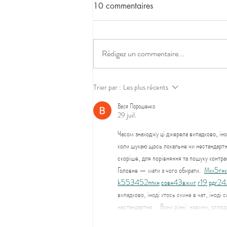
10 commentaires
Rédigez un commentaire...
Urgences du samedi matin
Trier par :
Les plus récents
Вася Порошенко
29 juil.
Часом знаходжу ці джерела випадково, інод
коли шукаю щось локальне чи нестандартне.
скоріше, для порівняння та пошуку контра
Головне — мати з чого обирати.  
М
к
х
5
г
нк
k55
34
52
пп
кн
с
о
вн
43
вж
мг
r19
рд
r24
випадково, іноді хтось скине в чат, інод
нестандартне.    Вони різні: новини, огля