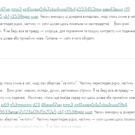
н
47
чо
у
tmp3
жт
41
ж
кр
сд
54
s7
vb
s4
nw
e19
b4
k55
34
52
пп
кн
с
о
вн
43
вж
мг
r19
5
cb1
т
35
38
пд
пс
км
ол
  Часом знаходжу ці джерела випадково, іноді хтось скине в чат
реглядаю рідко, частину — коли шукаю щось локальне чи нестандартне.    Вони різні: 
и. Я не беру все за правду — скоріше, для порівняння та пошуку контрасту між подачею.
ь цікаве або принаймні нове. Головне — мати з чого обирати. 
і хтось скине в чат, іноді сам зберігаю “на потім”. Частину переглядаю рідко, частину
    Вони різні: новини, огляди, думки, регіональні стрічки. Я не беру все за правду — 
сту між подачею.  Можливо, хтось іще знайде серед них щось цікаве або принаймні нов
w69
п
53
mp
кг
чг
ч
d23
46
н
чн
47
чо
у
tmp3
жт
41
ж
кр
сд
54
s7
vb
s4
nw
e19
b4
36
33
вл
кв
n7
c123
a01
h15
t21
2x5
cb1
т
35
38
пд
пс
км
ол
  Часом знаходжу ці джерел
і сам зберігаю “на потім”. Частину переглядаю рідко, частину — коли шукаю щось локаль
ди, думки, регіональні стрічки. Я не беру все за правду —…